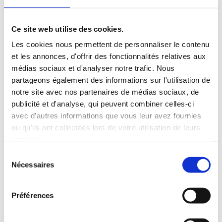
Réunion des Magiciens du Languedoc
par
LMDL
|
Juin 20, 2023
|
Infos
,
Réunions
Ce site web utilise des cookies.
Bonjour à tous et à toutes La prochaine réunion
Les cookies nous permettent de personnaliser le contenu
des magiciens du Languedoc aura lieu le vendredi 7
et les annonces, d'offrir des fonctionnalités relatives aux
juillet 2023 à 20 :30 à l’adresse habituelle, 42 BD
médias sociaux et d'analyser notre trafic. Nous
sergent Triaire (entre rue de Saint-Gilles et rue
Rivarol au centre Samuel Vincent à Nîmes. La porte
partageons également des informations sur l'utilisation de
du...
notre site avec nos partenaires de médias sociaux, de
publicité et d'analyse, qui peuvent combiner celles-ci
avec d'autres informations que vous leur avez fournies
ou qu'ils ont collectées lors de votre utilisation de leurs
services.
Rechercher
Sélection
Articles récents
Nécessaires
du
Réunion des magiciens du Languedoc
consentement
COMPTE-RENDU RÉUNION DU 07.06.2024
Préférences
Réunion des magiciens du Languedoc